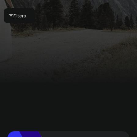
GrawandHütten
Annette Eder on
Sabrina & Anna on
organic cotton t-
GrawandKaiserschmarrn
August 15-17, 2026
GrawandEmailtasse
21-23.08.2026
GrawandEmailtasse
Filters
GrawandWedding
shirt different
GrawandMieten
cooking must be
GrawandBreakfast
300ml Be naughty
GrawandEmailtasse
GrawandSeminar
300ml forest animals
€ 340 -
Grawandhütte
€ 449 -
Grawandhütte
sayings
learned
GrawandBirthday
GrawandEmailtasse
Grawandhütte
Grawandhütte
wild & wonderful
300ml Hip Hip Hurray
colorful
GrawandBua
€ 19.5 -
Grawandhütte
€ 169 -
Grawandhütte
GrawandLoden Hat
GrawandWärmflasche
Party
300ml I've had
€ 29.5 -
Grawandhütte
€ 29 -
Grawandhütte
GrawandLoite cap
You Are Super You
GrawandDirndl cap
GrawandBabybodies
GrawandEmailtasse
€ 16.5 -
Grawandhütte
€ 16.5 -
Grawandhütte
aus Bio Teddyplüsch
GrawandEmail cup
enough I go hiking
€ 40 -
Grawandhütte
Grawandhütte
Are Wonderful
GrawandEmail cup
Grawandyogamatten
aus Biobaumwolle
300ml Ich bin weg der
€ 19.5 -
Grawandhütte
€ 15.5 -
Grawandhütte
GrawandGutschein
300ml Yoga and
GrawandYogaTasche
SUMMER GLOW
GrawandStoffrucksack
€ 29.5 -
Grawandhütte
€ 15 -
Grawandhütte
300ml forest animals
aus Kork mit
Zemmgrund ruft
€ 16.5 -
Grawandhütte
€ 25 -
Grawandhütte
Coffee
GrawandCooking
aus Bio Baumwolle
GRAWAND When the
GrawandYoga cap
€ 30 -
Grawandhütte
€ 19.5 -
Grawandhütte
GrawandHeadband
verschiedene
GrawandStofftasche
GrawandSteppweste
Hiking, yoga, human
Grawandhütte
€ 15 -
Grawandhütte
course
mit verschiedene
mountains glow -
Grawand
GrawandFondue
€ 15 -
Grawandhütte
€ 19.5 -
Grawandhütte
Sprüchen
GrawandBabybodies
mit Kapuze
design retreat with
€ 12.5 -
Grawandhütte
€ 14.5 -
Grawandhütte
Sprüchen
Alpine tapas, fire &
GrawandBandanas
Time out with
€ 79 -
Grawandhütte
€ 65 -
Grawandhütte
aus Biobaumwolle
Grawandschildkappe
Jasmin Uebele on 19-
€ 49.5 -
Grawandhütte
€ 85 -
Grawandhütte
Grawandengagement
beats above the
pleasure
€ 39.5 -
Grawandhütte
€ 12.5 -
Grawandhütte
GrawandSonnenbrille
22.07.2026
€ 25 -
Grawandhütte
€ 19.5 -
Grawandhütte
clouds on 01.08.2026
€ 129 -
Grawandhütte
€ 34 -
Grawandhütte
€ 12.5 -
Grawandhütte
€ 890 -
Grawandhütte
€ 79 -
Grawandhütte