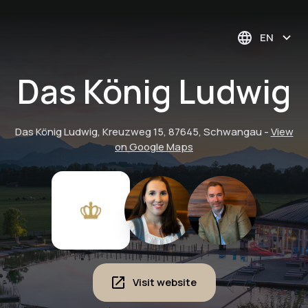
EN
Das König Ludwig
Das König Ludwig, Kreuzweg 15, 87645, Schwangau
-
View
on Google Maps
Visit website
"Weinlese" /
Dönnhoff Winery /