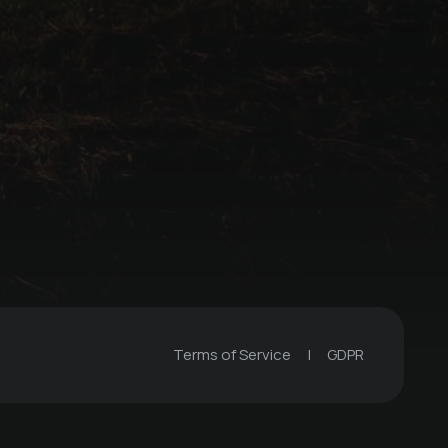
Alpine Inn Holy
Water
Ferienwohnung Koll
Terms of Service
|
GDPR