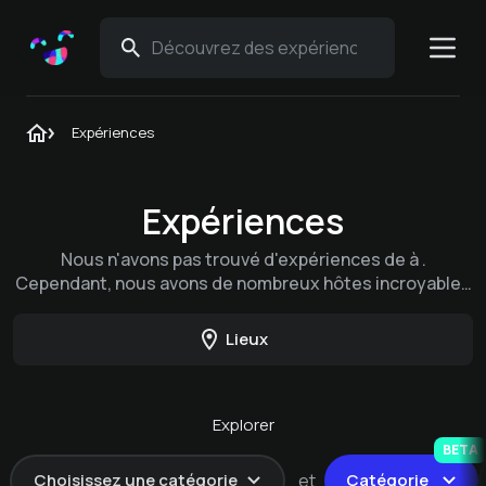
Expériences
Expériences
Nous n'avons pas trouvé d'expériences de à .
Cependant, nous avons de nombreux hôtes incroyables
qui proposent de superbes expériences de dans
d'autres lieux.
Lieux
Explorer
BETA
Choisissez une catégorie
et
Catégorie