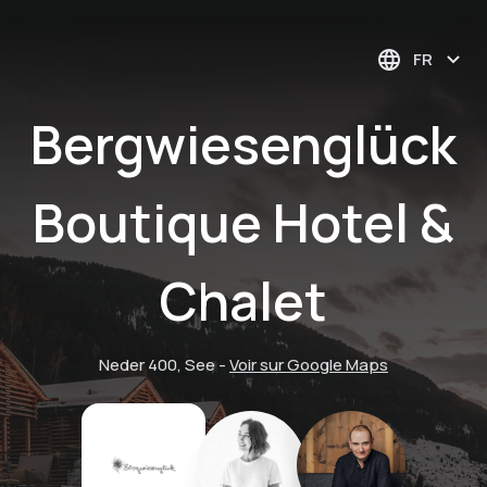
FR
Bergwiesenglück
Boutique Hotel &
Chalet
Neder 400, See
-
Voir sur Google Maps