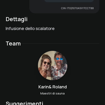
CIN:
IT021070A1XY7CCT88
Dettagli
Infusione dello scalatore
Team
Karin& Roland
Maestri di sauna
Suggerimenti
Impacco per il