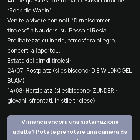
Anche quest’estate torna il festival culturale
“Rock die Wadln”.
Venite a vivere con noi il “Dirndlsommer
tirolese” a Nauders, sul Passo di Resia.
Prelibatezze culinarie, atmosfera allegra,
concerti all’aperto...
Estate dei dirndl tirolesi:
24/07: Postplatz (si esibiscono: DIE WILDKOGEL
BUAM)
14/08: Herzlplatz (si esibiscono: ZUNDER -
giovani, sfrontati, in stile tirolese)
Vi manca ancora una sistemazione
adatta? Potete prenotare una camera da