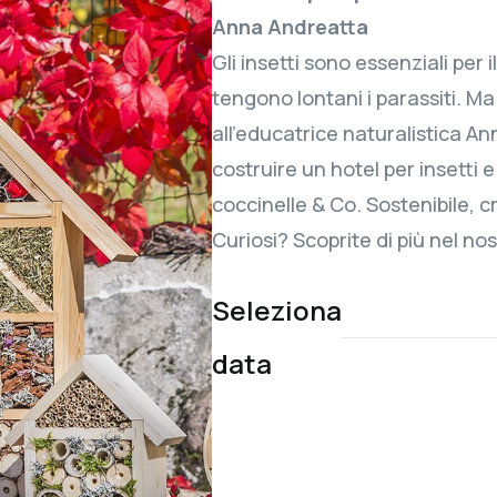
Anna Andreatta
Gli insetti sono essenziali per 
tengono lontani i parassiti. Ma
all'educatrice naturalistica 
costruire un hotel per insetti e
coccinelle & Co. Sostenibile, c
Curiosi? Scoprite di più nel n
Seleziona
data