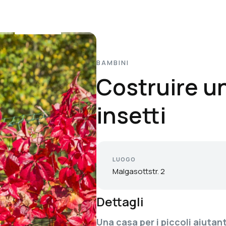
BAMBINI
Costruire un
insetti
LUOGO
Malgasottstr. 2
Dettagli
Una casa per i piccoli aiutant