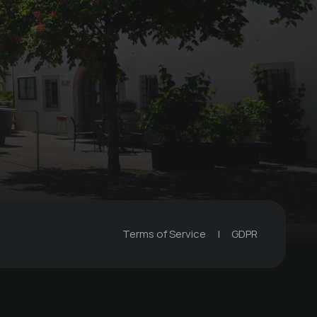
Noleggio giornaliero
di city bike o
mountain bike
€ 25 -
Hotel Teutschhaus
Terms of Service
|
GDPR