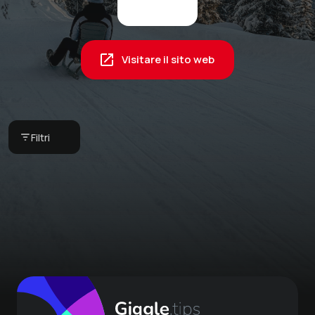
Gourvival |
Fonduta alpina nel
Visitare il sito web
Esperienza di
La vostra avventura
Potenziale di
ristorante Seegrube
sopravvivenza e
a motore elettrico in
dipendenza - "Up
Tour storico della
- il massimo del
gastronomia a
Tirolo: emozioni da
Una vivace serata
Accoglienti gite in
Stream Surfing" a
città con tecnologia
piacere con la vista
Traversata alpina di
Innsbruck
brivido nell'Axams
Visita guidata alla
tirolese a Innsbruck
carrozza in mezzo
Innsbruck
moderna: Time Tour
più bella!
piacere Alpi dello
Offroad Arena
fabbrica di mostarda
alla natura tirolese
Escursione con le
€ 150 -
Einzigartige Innsbruck
Einzigartige Innsbruck
Filtri
Innsbruck
Stubai 2026
Einzigartige Innsbruck
Einzigartige Innsbruck
Weber
fiaccole a Kühtai
Erlebnisse
Einzigartige Innsbruck
Erlebnisse
Einzigartige Innsbruck
Erlebnisse
Einzigartige Innsbruck
Erlebnisse
Einzigartige Innsbruck
Erlebnisse
Einzigartige Innsbruck
Erlebnisse
Einzigartige Innsbruck
Erlebnisse
Erlebnisse
Erlebnisse
Erlebnisse