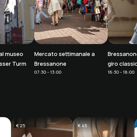
 al museo
Mercato settimanale a
Bressanone 
isser Turm
Bressanone
giro classic
07:30 - 13:00
16:30 - 18:00
€
25
€
45