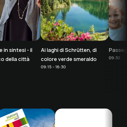
in sintesi - il
Ai laghi di Schrütten, di
Passeg
09:30
o della città
colore verde smeraldo
09:15 - 16:30