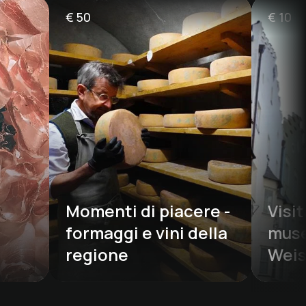
€
50
€
10
Momenti di piacere - 
Visit
formaggi e vini della 
muse
regione
Weis