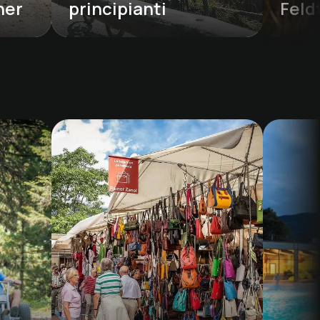
ner
principianti
Feld