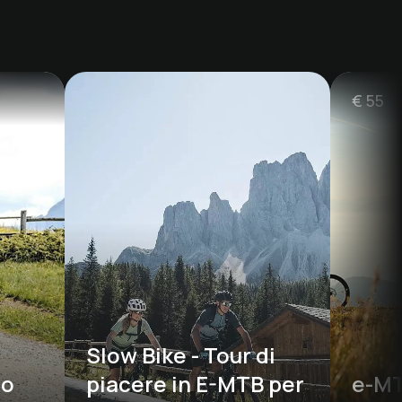
€
55
Slow Bike - Tour di 
o 
piacere in E-MTB per 
e-MT