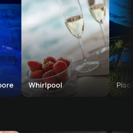
pore
Whirlpool
Pisc