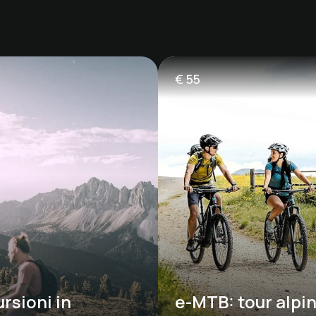
€
55
rsioni in 
e-MTB: tour alpin