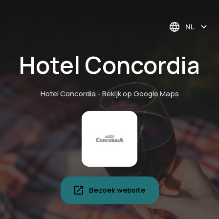
NL
Hotel Concordia
Hotel Concordia
-
Bekijk op Google Maps
Bezoek website
Zuidzeegevoel in
Eifel-Therme
Seepark Zülpich:
Kasteel Satzvey:
LVR-
Euskirchen:
LVR
Zikkurat: wellness,
strandgevoel, actie
Bodega Euskirchen: