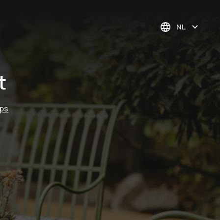
NL
t
aps