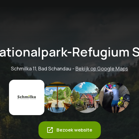
Nationalpark-Refugium 
Schmilka 11, Bad Schandau
-
Bekijk op Google Maps
Bezoek website