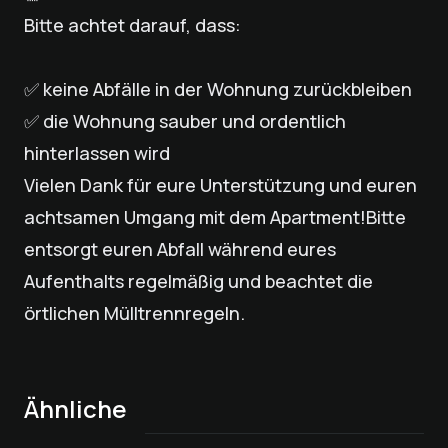
Bitte achtet darauf, dass:
✅ keine Abfälle in der Wohnung zurückbleiben
✅ die Wohnung sauber und ordentlich
hinterlassen wird
Vielen Dank für eure Unterstützung und euren
achtsamen Umgang mit dem Apartment!Bitte
entsorgt euren Abfall während eures
Aufenthalts regelmäßig und beachtet die
örtlichen Mülltrennregeln.
Genuss am
Ähnliche
Morgen. Frisches
Programm der
Küchenreinigung-
Handtuchwechsel-
Brot direkt ins
Kindertrage -
Kostenloser
Woche -
Service für deinen
Service für deinen