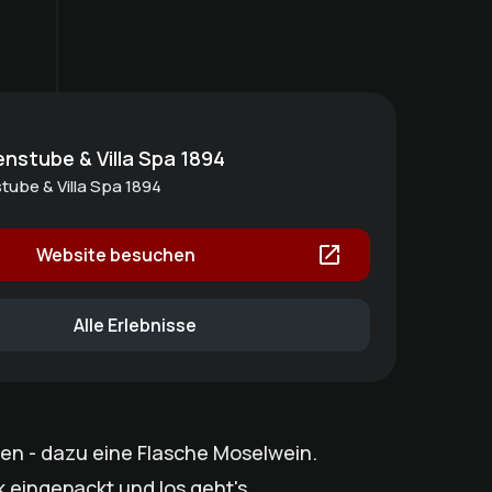
enstube & Villa Spa 1894
tube & Villa Spa 1894
Website besuchen
Alle Erlebnisse
ien - dazu eine Flasche Moselwein.
k eingepackt und los geht's.