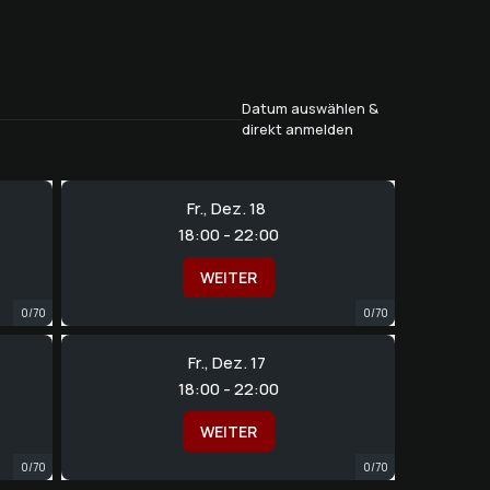
Datum auswählen &
direkt anmelden
Fr., Dez. 18
18:00 - 22:00
WEITER
0
/
70
0
/
70
Fr., Dez. 17
18:00 - 22:00
WEITER
0
/
70
0
/
70