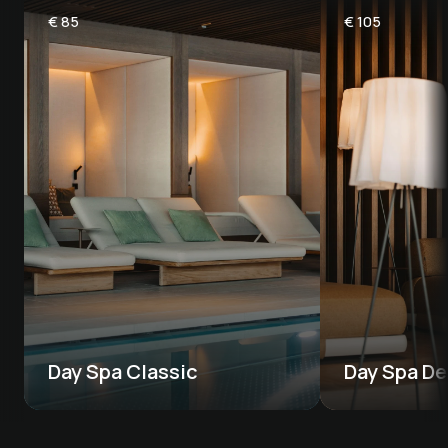
€
85
€
105
Day Spa Classic
Day Spa De