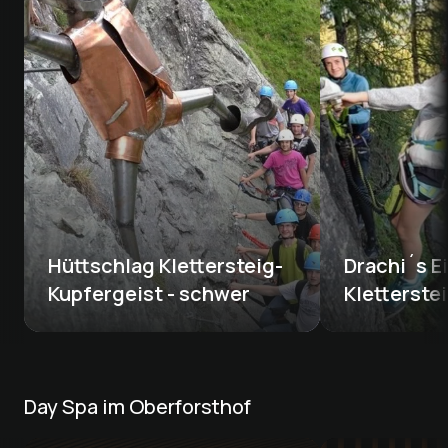
Hüttschlag Klettersteig-
Drachi´s E
Kupfergeist - schwer
Kletterstei
Day Spa im Oberforsthof